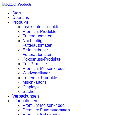
Start
Über uns
Produkte
Insektenfettprodukte
Premium Produkte
Futterautomaten
Nachhaltige
Futterautomaten
Erdnussbutter
Futterautomaten
Kokosnuss-Produkte
Fett Produkte
Premium Meisenknödel
Wildvogelfutter
Futtermix-Produkte
Mischkartons
Displays
Suchen
Verpackungen
Informationen
Premium Meisenknödel
Premium Futterautomaten
Premium Kokosnuss